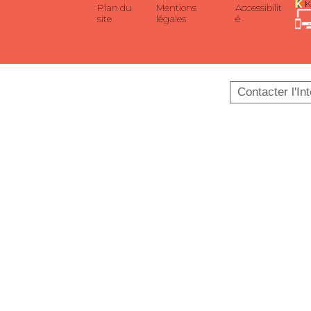
K
Plan du
Mentions
Accessibilit
site
légales
é
Contacter l'In