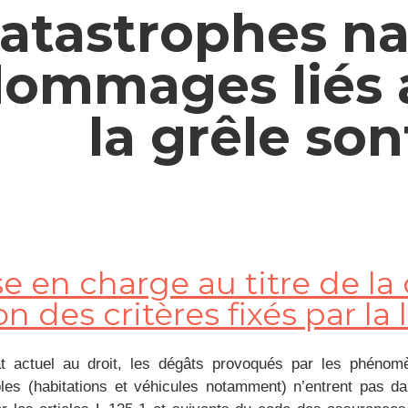
atastrophes nat
ommages liés 
la grêle son
se en charge au titre de la
on des critères fixés par la 
at actuel au droit, les dégâts provoqués par les phéno
les (habitations et véhicules notamment) n’entrent pas da