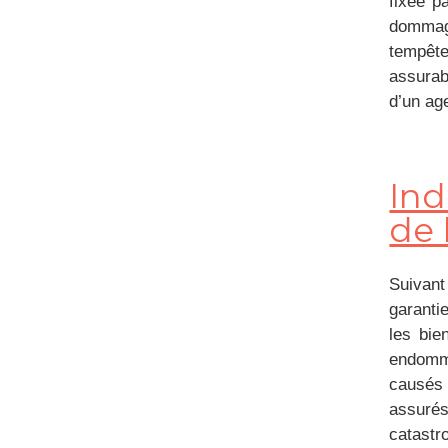
fixée p
dommage
tempête
assurab
d’un age
Ind
de 
Suivant
garantie
les bie
endomma
causés 
assurés
catastr