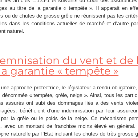
ar les articles L.125-1 et suivants du code des assurances
s au titre de la garantie « tempête ». Il apparait en ef
s ou de chutes de grosse grêle ne réunissent pas les critèr
les dans les conditions actuelles de marché et d’autre part,
nt naturel.
emnisation du vent et de l
la garantie « tempête »
 une approche protectrice, le législateur a rendu obligatoir
 dénommée « tempête, grêle, neige ». Ainsi, tous les particuli
ns assurés ont subi des dommages liés à des vents violen
gées, bénéficient d’une indemnisation par leur assureur
par la grêle ou le poids de la neige. Ce mécanisme perm
, avec un montant de franchise moins élevé en général. 
ophe naturelle par l’Etat incluant les chutes de très grosse 