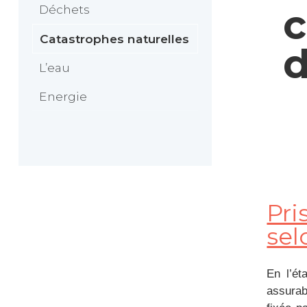
c
Déchets
Catastrophes naturelles
d
L’eau
Energie
Pri
sel
En l’ét
assurab