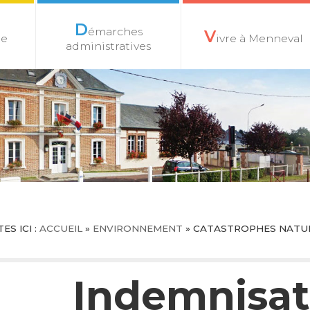
D
émarches
V
le
ivre à Menneval
administratives
ES ICI :
ACCUEIL
»
ENVIRONNEMENT
»
CATASTROPHES NATU
Indemnisat