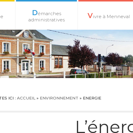
D
émarches
V
le
ivre à Menneval
administratives
ES ICI :
ACCUEIL
»
ENVIRONNEMENT
»
ENERGIE
L’éner